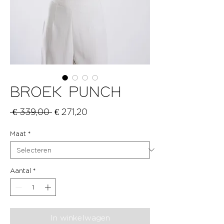
BROEK PUNCH
Normale
Verkoopprijs
 € 339,00 
€ 271,20
prijs
Maat
*
Aantal
*
In winkelwagen