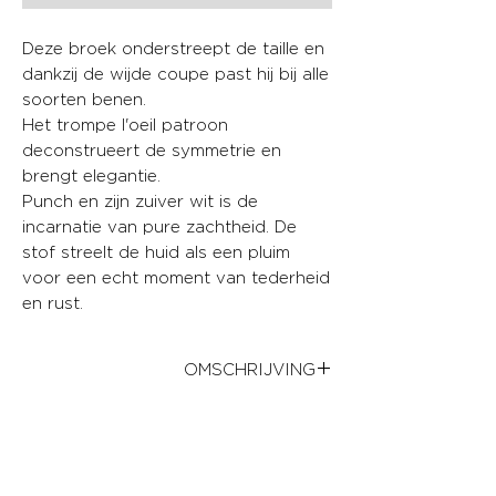
Deze broek onderstreept de taille en
dankzij de wijde coupe past hij bij alle
soorten benen.
Het trompe l'oeil patroon
deconstrueert de symmetrie en
brengt elegantie.
Punch en zijn zuiver wit is de
incarnatie van pure zachtheid. De
stof streelt de huid als een pluim
voor een echt moment van tederheid
en rust.
OMSCHRIJVING
.Slanke pasvorm op de taille
SAMENSTELLING
.Een beetje stretch
.Rechte pijpen
.100% Polyester
.Asymmetrische riem die de
BEHANDELING