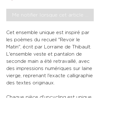
Me notifier lorsque cet article est disponible
Cet ensemble unique est inspiré par
les poèmes du recueil "Revoir le
Matin", écrit par Lorraine de Thibault.
L'ensemble veste et pantalon de
seconde main a été retravaillé, avec
des impressions numériques sur laine
vierge, reprenant l'exacte calligraphie
des textes originaux.
Chaque pièce d'upcycling est unique.
La technique ou le design appliqué
sur le vêtement est toutefois
reproduisible sur vos propres
vêtements. N'hésitez pas à nous
contacter par e-mail pour une