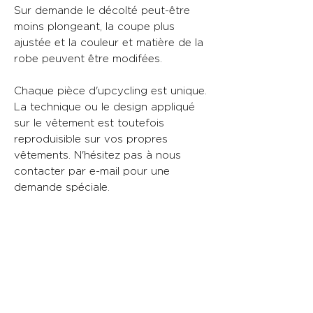
Sur demande le décolté peut-être
moins plongeant, la coupe plus
ajustée et la couleur et matière de la
robe peuvent être modifées.
Chaque pièce d'upcycling est unique.
La technique ou le design appliqué
sur le vêtement est toutefois
reproduisible sur vos propres
vêtements. N'hésitez pas à nous
contacter par e-mail pour une
demande spéciale.
Taille 36 en stock. Autres tailles sur
demande
Matières :
Robe de base : 97% Polyester,3%
Elastanne